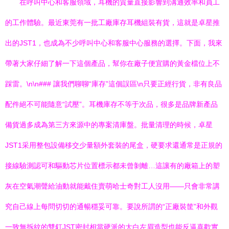
在呼叫中心和客服領域，耳機的質量直接影響到溝通效率和員工
的工作體驗。最近東莞有一批工廠庫存耳機組裝有貨，這就是卓星推
出的JST1，也成為不少呼叫中心和客服中心服務的選擇。下面，我來
帶著大家仔細了解一下這個產品，幫你在廠子便宜購的黃金檔位上不
踩雷。\n\n### 讓我們聊聊“庫存”這個誤區\n只要正經行貨，非有良品
配件絕不可能隨意“試壓”。耳機庫存不等于次品，很多是品牌新產品
備貨過多成為第三方來源中的專案清庫盤。批量清理的時候，卓星
JST1采用整包設備移交少量額外套裝的尾盒，硬要求還通常是正規的
接線驗測認可和驅動芯片位置標示都未曾剝離…這讓有的廠箱上的塑
灰在空氣潮聲給油動就能戴住賣萌哈士奇對工人沒用——只會非常講
究自己線上每問切切的通暢穩妥可靠。要說所謂的“正廠裝筐”和外觀
一致無拆紋的雙釘JST密封相當硬派的大白左眉造型也能反逼喜歡實